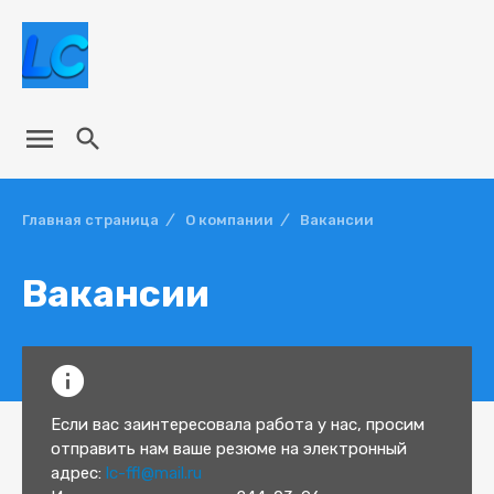


Главная страница
/
О компании
/
Вакансии
Вакансии

Если вас заинтересовала работа у нас, просим
отправить нам ваше резюме на электронный
адрес:
lc-ffl@mail.ru